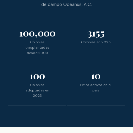
de campo Oceanus, A.C.
100,000
3155
Colonias
Colonias en 2025
trasplantadas
desde 2009
100
10
Colonias
Sitios activos en el
adoptadas en
país
2023